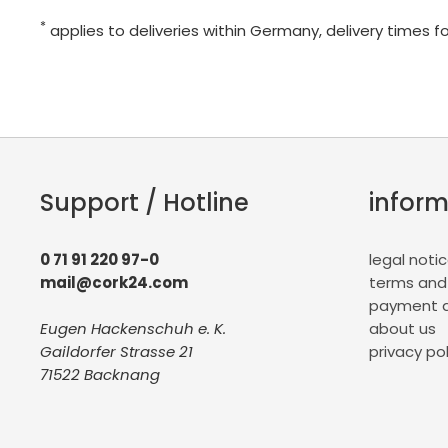
*
applies to deliveries within Germany, delivery times f
Support / Hotline
inform
0 71 91 220 97-0
legal noti
mail@cork24.com
terms and
payment a
Eugen Hackenschuh e. K.
about us
Gaildorfer Strasse 21
privacy pol
71522 Backnang