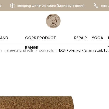
e
shipping within 24 hours (Monday-Friday)
call 
 AND
CORK PRODUCT
REPAIR
YOGA
RANGE
m
sheets and rolls
cork rolls
EKB-Rollenkork 3mm stark 1,5 