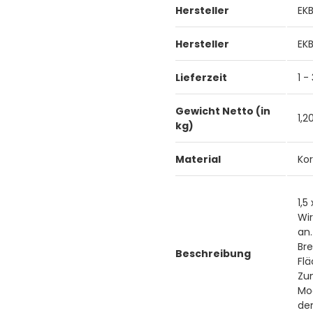
Hersteller
EK
Hersteller
EK
Lieferzeit
1 -
Gewicht Netto (in
1,2
kg)
Material
Kor
1,5
Wir
an.
Bre
Beschreibung
Flä
Zu
Mod
de