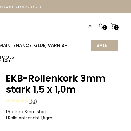
us +49 0 71 91 220 97-0
0
0
MAINTENANCE, GLUE, VARNISH,
SALE
TOOLS
%
x 1,0m
EKB-Rollenkork 3mm
stark 1,5 x 1,0m
(0)
1,5 x 1m x 3mm stark
1 Rolle entspricht 1,5qm