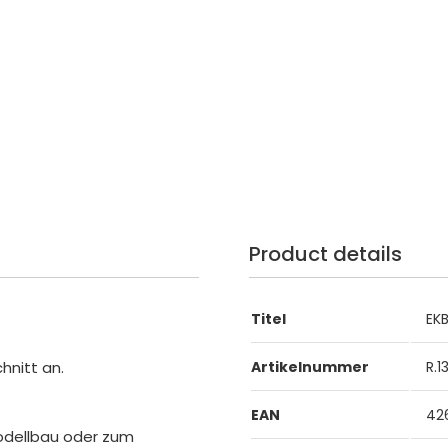
Product details
Titel
EKB
hnitt an.
Artikelnummer
R.1
EAN
42
odellbau oder zum