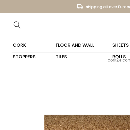
shipping all over Europ
CORK
FLOOR AND WALL
SHEETS
STOPPERS
TILES
ROLLS
cork24.co