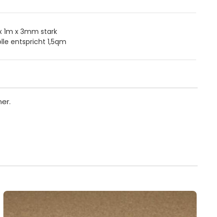
 x 1m x 3mm stark
olle entspricht 1,5qm
er.