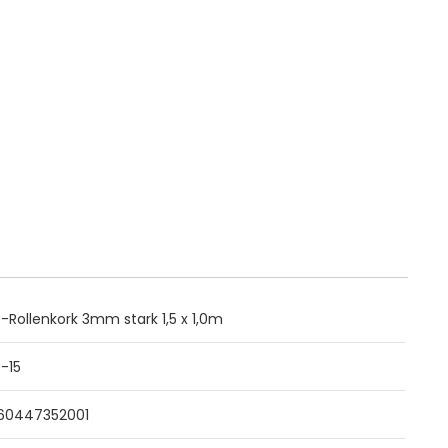
-Rollenkork 3mm stark 1,5 x 1,0m
3-15
60447352001