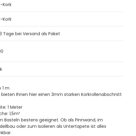
B-Kork
B-Kork
 3 Tage bei Versand als Paket
00
k
 x 1 m
 bieten Ihnen hier einen 3mm starken Korkrollenabschnitt
ite: 1 Meter
che: 1,5m²
m Basteln bestens geeignet. Ob als Pinnwand, im
ellbau oder zum Isolieren als Untertapete ist alles
nkbar.